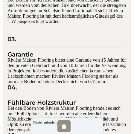
und werden vom deutschen TüV überwacht, der die strengsten
Anforderungen an Schadstoffe und Luftqualität stellt. Riviera
Maison Flooring ist mit dem höchstmöglichen Gütesiegel des
TüV ausgezeichnet worden.
03.
Garantie
Rivièra Maison Flooring bietet eine Garantie von 15 Jahren für
den privaten Gebrauch und von 10 Jahren für die Verwendung
in Projekten. Insbesondere die zusätzlichen keramischen
Lackschichten machen Rivièra Maison Flooring stärker als
normale Böden mit einer Deckschicht von 0,55 mm.
04.
Fühlbare Holzstruktur
Bei den Böden von Riviera Maison Flooring handelt es sich
um "Full Options", d. h. es wurden alle erdenklichen
Möglichkeiten genutzt, um ein Höchstmaß an Qualität und
Muster anfordern
Optik zu erreichen. Auch die haptische Struktur, die tatsächlich
dem entspricht, was man sieht, ist etwas ganz Besonderes.