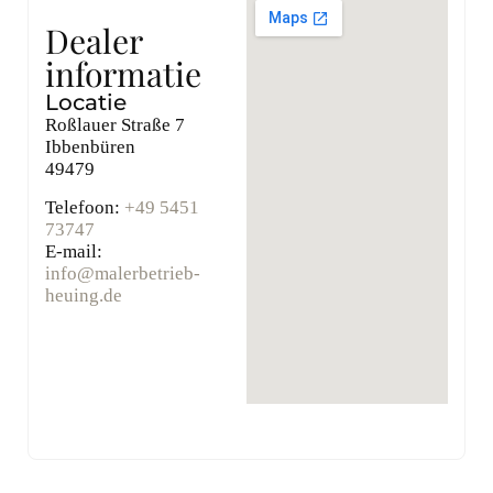
Dealer
informatie
Locatie
Roßlauer Straße 7
Ibbenbüren
49479
Telefoon:
+49 5451
73747
E-mail:
info@malerbetrieb-
heuing.de