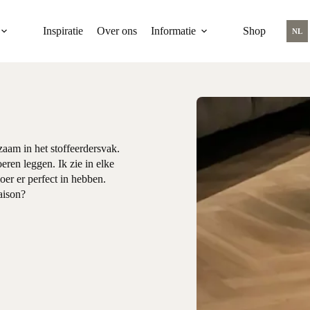
Inspiratie
Over ons
Informatie
Shop
NL
am in het stoffeerdersvak.
eren leggen. Ik zie in elke
oer er perfect in hebben.
aison?