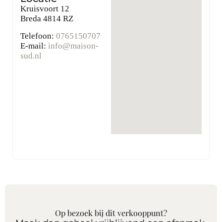
Kruisvoort 12
Breda
4814 RZ
Telefoon:
0765150707
E-mail:
info@maison-
sud.nl
Op bezoek bij dit verkooppunt?