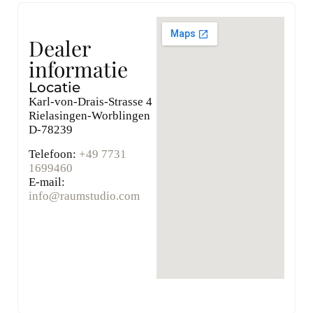
Dealer
informatie
Locatie
Karl-von-Drais-Strasse 4
Rielasingen-Worblingen
D-78239
Telefoon:
+49 7731
1699460
E-mail:
info@raumstudio.com