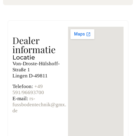
Dealer
informatie
Locatie
Von-Droste-Hülshoff-
Straße 1
Lingen
D-49811
Telefoon:
+49
591/96693700
E-mail:
rs-
fussbodentechnik@gmx.
de