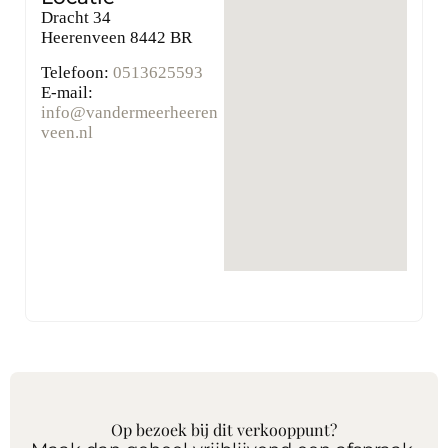
Dracht 34
Heerenveen
8442 BR
Telefoon:
0513625593
E-mail:
info@vandermeerheeren
veen.nl
Op bezoek bij dit verkooppunt?