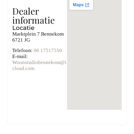
Dealer
informatie
Locatie
Marktplein 7 Bennekom
6721 JG
Telefoon:
06 17517550
E-mail:
Woonstudiobennekom@i
cloud.com